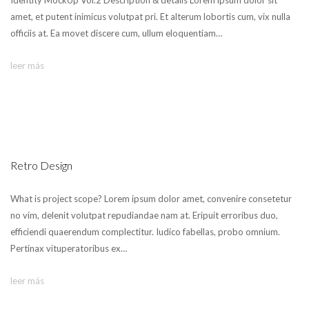
Identity MockUp Vol.2 Description & details Lorem ipsum dolor sit
amet, et putent inimicus volutpat pri. Et alterum lobortis cum, vix nulla
officiis at. Ea movet discere cum, ullum eloquentiam…
leer más
Retro Design
What is project scope? Lorem ipsum dolor amet, convenire consetetur
no vim, delenit volutpat repudiandae nam at. Eripuit erroribus duo,
efficiendi quaerendum complectitur. Iudico fabellas, probo omnium.
Pertinax vituperatoribus ex…
leer más