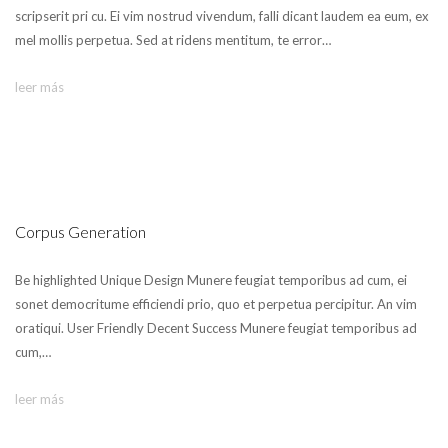
scripserit pri cu. Ei vim nostrud vivendum, falli dicant laudem ea eum, ex
mel mollis perpetua. Sed at ridens mentitum, te error…
leer más
Corpus Generation
Be highlighted Unique Design Munere feugiat temporibus ad cum, ei
sonet democritume efficiendi prio, quo et perpetua percipitur. An vim
oratiqui. User Friendly Decent Success Munere feugiat temporibus ad
cum,…
leer más