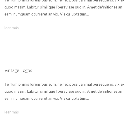
Te illum primis forensibus eum, ne nec possit animal persequeris, vix ex
quod mazim. Labitur similique liberavisse quo in. Amet definitiones an
eam, numquam ocurreret an vix. Vis cu luptatum…
leer más
Vintage Logos
Te illum primis forensibus eum, ne nec possit animal persequeris, vix ex
quod mazim. Labitur similique liberavisse quo in. Amet definitiones an
eam, numquam ocurreret an vix. Vis cu luptatum…
leer más