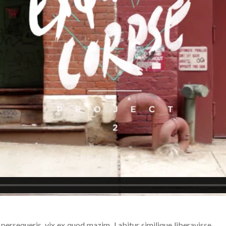
 persequeris, vix ex quod mazim. Labitur similique liberavisse