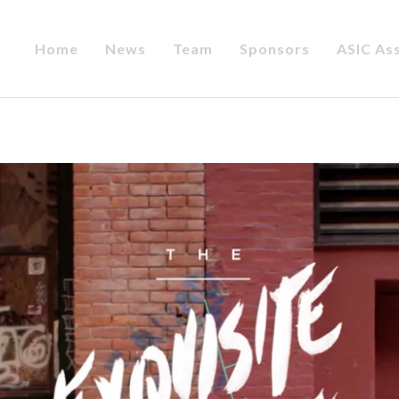
Home
News
Team
Sponsors
ASIC As