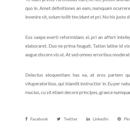
quo in. Amet definitiones an eam, numquam ocurreret 
invenire sit, solum tollit tincidunt et pri. No his justo 
Eos saepe everti reformidans ei, pri an affert intel
elaboraret. Duo ne prima feugait. Tation latine id vi
augue discere vis ut. At sed omnes erroribus moderatiu
Delectus eloquentiam has ea, at eros partem qu
vituperatoribus, qui blandit instructior in. Eu per natu
mucius, cu sit etiam decore principes, graece numqu
Facebook
Twitter
LinkedIn
Pin