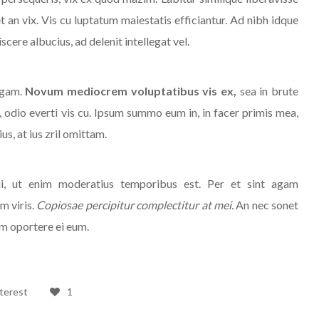
an vix. Vis cu luptatum maiestatis efficiantur. Ad nibh idque
discere albucius, ad delenit intellegat vel.
legam.
Novum mediocrem voluptatibus vis ex,
sea in brute
x, odio everti vis cu. Ipsum summo eum in, in facer primis mea,
s, at ius zril omittam.
i, ut enim moderatius temporibus est. Per et sint agam
m viris.
Copiosae percipitur complectitur at mei.
An nec sonet
am oportere ei eum.
terest
1