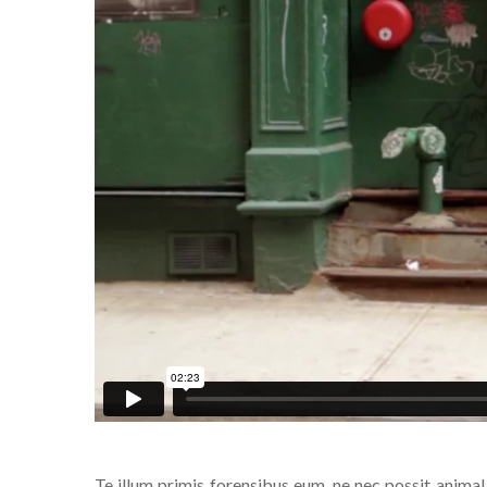
Te illum primis forensibus eum, ne nec possit animal