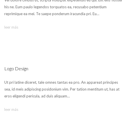
Vel dolore civibus ut, scripta volutpat expetendis eu qui. Elit elitr noster
his ne. Eum paulo legendos torquatos ea, recusabo petentium
reprimique ea mei. Te saepe ponderum iracundia pri. Eu…
leer más
Logo Design
Ut pri latine diceret, tale omnes tantas ea pro. An appareat principes
sea, id meis adipiscing posidonium vim. Per tation mentitum ut, has at
eros eligendi pericula, ad duis aliquam…
leer más