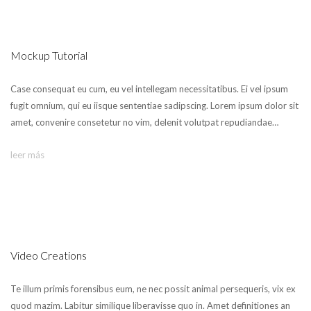
Mockup Tutorial
Case consequat eu cum, eu vel intellegam necessitatibus. Ei vel ipsum
fugit omnium, qui eu iisque sententiae sadipscing. Lorem ipsum dolor sit
amet, convenire consetetur no vim, delenit volutpat repudiandae…
leer más
Video Creations
Te illum primis forensibus eum, ne nec possit animal persequeris, vix ex
quod mazim. Labitur similique liberavisse quo in. Amet definitiones an