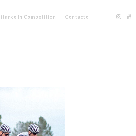
sitance In Competition
Contacto