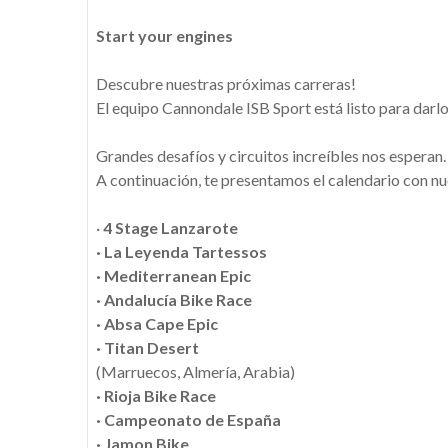
Start your engines
Descubre nuestras próximas carreras!
El equipo Cannondale ISB Sport está listo para dar
Grandes desafíos y circuitos increíbles nos esperan.
A continuación, te presentamos el calendario con nu
·
4 Stage Lanzarote
· La Leyenda Tartessos
· Mediterranean Epic
· Andalucía Bike Race
·
Absa Cape Epic
·
Titan Desert
(Marruecos, Almería, Arabia)
·
Rioja Bike Race
·
Campeonato de España
·
Jamon Bike