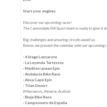
Start your engines
Discover our upcoming races!
The Cannondale ISB Sport team is ready to give it al
Big challenges and amazing circuits await us.
Below, we present the calendar with our upcoming r
·
4 Stage Lanzarote
·
La Leyenda Tartessos
·
Mediterranean Epic
·
Andalucía Bike Race
·
Absa Cape Epic
·
Titan Desert
(Marruecos, Almería, Arabia)
·
Rioja Bike Race
·
Campeonato de España