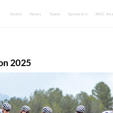
Home
News
Team
Sponsors
ASIC As
son 2025