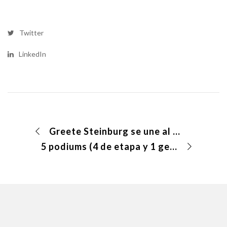
Twitter
LinkedIn
Greete Steinburg se une al Cannondale Vas Arabay
5 podiums (4 de etapa y 1 general) en la Costa Blanca Bike Race